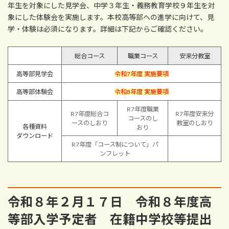
年生を対象にした見学会、中学３年生・義務教育学校９年生を対
象にした体験会を実施します。本校高等部への進学に向けて、見
学・体験は必須になります。詳細は下記からご確認ください。
総合コース
職業コース
安来分教室
高等部見学会
令和7年度 実施要項
高等部体験会
令和8年度 実施要項
R7年度職業
R7年度総合コ
R7年度安来分
コースのし
ースのしおり
教室のしおり
各種資料
おり
ダウンロード
R7年度「コース制について」パ
ンフレット
令和８年２月１７日 令和８年度高
等部入学予定者 在籍中学校等提出