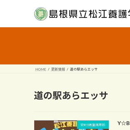
Skip
Skip
to
to
the
the
content
Navigation
HOME
更新情報
道の駅あらエッサ
道の駅あらエッサ
Y☆B
安来分教室(高等部)