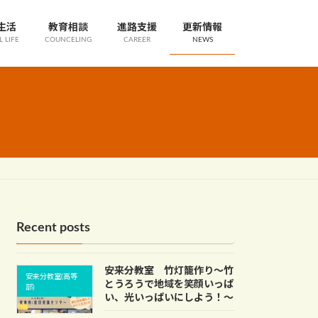
生活
教育相談
進路支援
更新情報
 LIFE
COUNCELING
CAREER
NEWS
Recent posts
安来分教室 竹灯籠作り～竹
安来分教室(高等
とうろうで地域を笑顔いっぱ
部)
い、光いっぱいにしよう！～