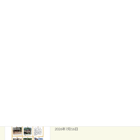
＃校長だより＃あしたもえがおで 2026
校長だより
年No.12を発行しました
2026年7月23日
令和8年度 第1回 学校運営協議会
お知らせ
（報告）
2026年7月22日
♪中学部１学期合同音楽♪
学校活動
2026年7月17日
中学部１年校外学習
学校活動
2026年7月16日