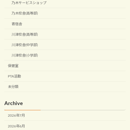
乃木サービスショップ
乃木校舎(高等部)
寄宿舎
川津校舎(高等部)
川津校舎(中学部)
川津校舎(小学部)
保健室
PTA活動
未分類
Archive
2026年7月
2026年6月