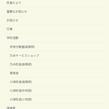
校長だより
重要なお知らせ
お知らせ
行事
学校活動
安来分教室(高等部)
乃木サービスショップ
乃木校舎(高等部)
寄宿舎
川津校舎(高等部)
川津校舎(中学部)
川津校舎(小学部)
保健室