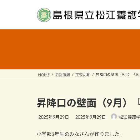
Skip
Skip
to
to
the
the
content
Navigation
HOME
更新情報
学校活動
昇降口の壁面（9月）『お
昇降口の壁面（9月）
Last
2025年9月29日
2025年9月29日
松江養護
updated
:
小学部3年生のみなさんが作りました。