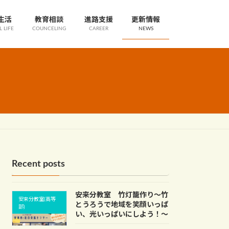
生活
教育相談
進路支援
更新情報
 LIFE
COUNCELING
CAREER
NEWS
Recent posts
安来分教室 竹灯籠作り～竹
安来分教室(高等
とうろうで地域を笑顔いっぱ
部)
い、光いっぱいにしよう！～