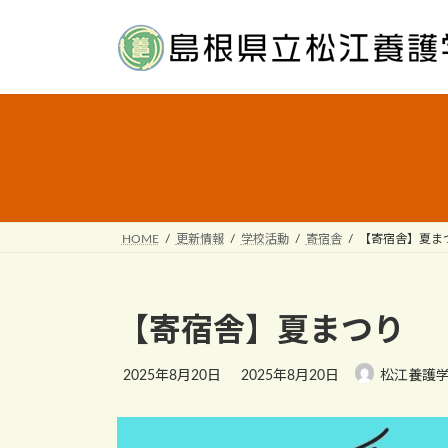
Skip
Skip
to
to
the
the
content
Navigation
HOME
更新情報
学校活動
寄宿舎
【寄宿舎】夏ま
【寄宿舎】夏まつり
Last
2025年8月20日
2025年8月20日
松江養護学
updated
: