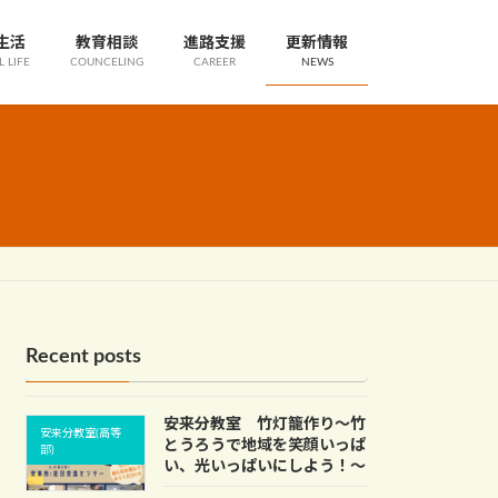
生活
教育相談
進路支援
更新情報
 LIFE
COUNCELING
CAREER
NEWS
Recent posts
安来分教室 竹灯籠作り～竹
安来分教室(高等
とうろうで地域を笑顔いっぱ
部)
い、光いっぱいにしよう！～