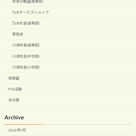
安来分教室(高等部)
乃木サービスショップ
乃木校舎(高等部)
寄宿舎
川津校舎(高等部)
川津校舎(中学部)
川津校舎(小学部)
保健室
PTA活動
未分類
Archive
2026年7月